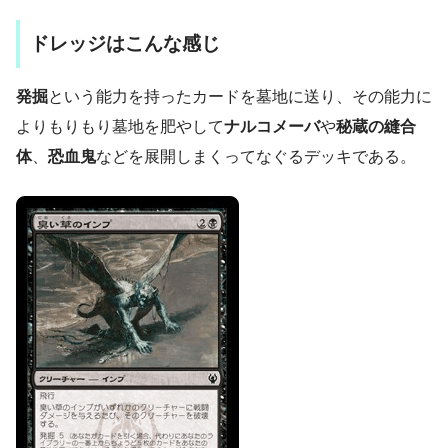
ドレッジはこんな感じ
発掘
という能力を持ったカードを墓地に送り、その能力に
よりもりもり墓地を肥やして
ナルコメーバ
や
秘蔵の縫合
体
、
恐血鬼
などを展開しまくってなぐるデッキである。