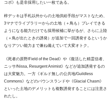
コボ》も是非採用したい一枚である。
梓デッキは手札以外からの土地供給手段がマストなため、
3マナでライブラリーからの土地（＋鳥も）プレイできる
ようになる能力だけでも採用候補に挙がるが、さらに上陸
（＋鳥が出たときの誘発）が追加で一回誘発するというか
なりアツい能力まで兼ね備えていて大変オトク。
《死者の原野/Field of the Dead》や《復活した精霊信者、
ニッサ/Nissa, Resurgent Animist》などが追加誘発するの
は大変魅力。一方《ギルド無しの公共地/Guildless
Commons》などのバウンスランドや《Glacial Chasm》
といった土地のデメリットも複数誘発することには注意さ
れたし。