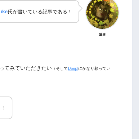
uke
氏が書いている記事である！
筆者
ってみていただきたい
（そして
Deepl
にかなり頼ってい
ら！