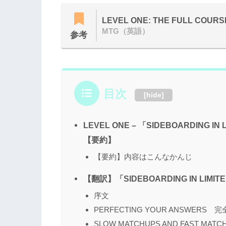
LEVEL ONE: THE FULL COURS
MTG（英語）
参考
目次
[
hide
]
LEVEL ONE – 「SIDEBOARDIN
【要約】
【要約】内容はこんなかんじ
【翻訳】「SIDEBOARDING IN L
序文
PERFECTING YOUR ANSWERS 
SLOW MATCHUPS AND FAST 