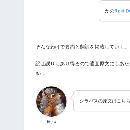
かの
Reid D
そんなわけで要約と翻訳を掲載していく。
訳は誤りもあり得るので適宜原文にもあた
。
る）
シラバスの原文はこち
絆リス