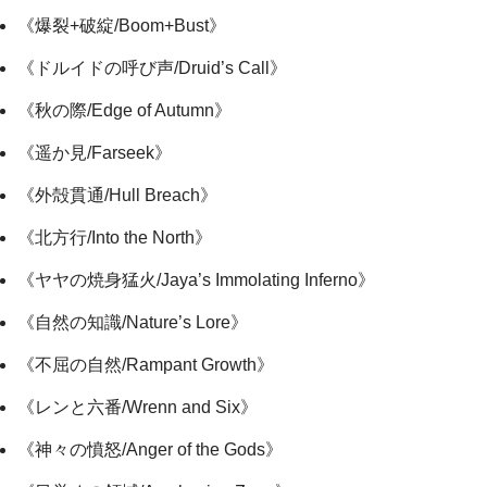
《爆裂+破綻/Boom+Bust》
《ドルイドの呼び声/Druid’s Call》
《秋の際/Edge of Autumn》
《遥か見/Farseek》
《外殻貫通/Hull Breach》
《北方行/Into the North》
《ヤヤの焼身猛火/Jaya’s Immolating Inferno》
《自然の知識/Nature’s Lore》
《不屈の自然/Rampant Growth》
《レンと六番/Wrenn and Six》
《神々の憤怒/Anger of the Gods》