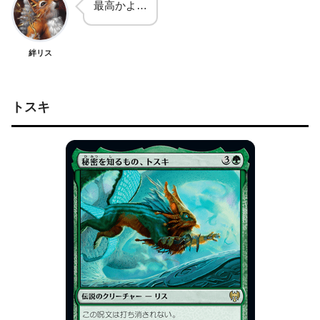
最高かよ…
絆リス
トスキ