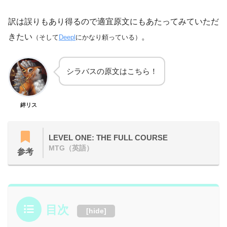
訳は誤りもあり得るので適宜原文にもあたってみていただ
きたい
。
（そして
Deepl
にかなり頼っている）
シラバスの原文はこちら！
絆リス
LEVEL ONE: THE FULL COURSE
MTG（英語）
参考
目次
[
hide
]