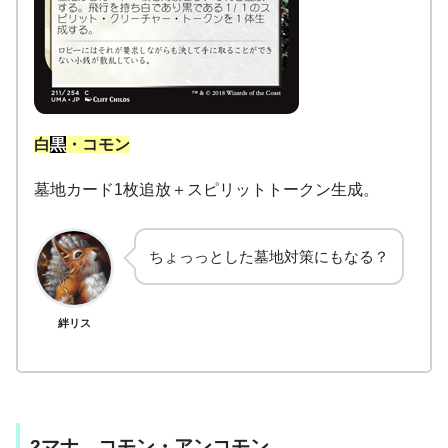
白
黒
・コモン
墓地カード1枚追放＋スピリットトークン生成。
ちょっっとした墓地対策にもなる？
絆リス
2マナ コモン・アンコモン