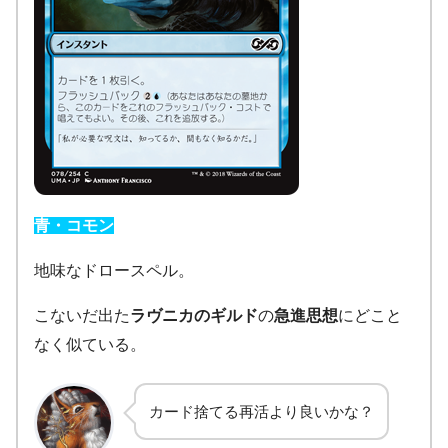
青・コモン
地味なドロースペル。
こないだ出た
ラヴニカのギルド
の
急進思想
にどこと
なく似ている。
カード捨てる再活より良いかな？