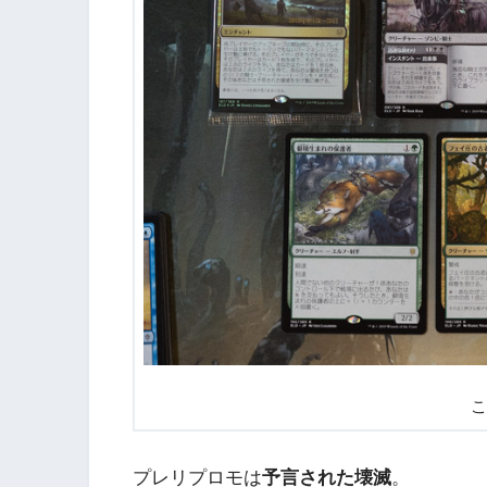
こ
プレリプロモは
予言された壊滅
。