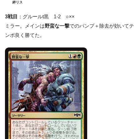
絆リス
3戦目
：グルールt黒 1-2 ○××
ミラー。メインは
野蛮な一撃
でのパンプ＋除去が効いてテ
ンポ良く勝てた。