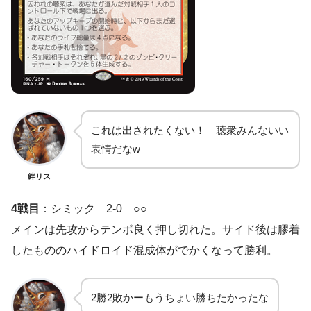
これは出されたくない！ 聴衆みんないい
表情だなw
絆リス
4戦目
：シミック 2-0 ○○
メインは先攻からテンポ良く押し切れた。サイド後は膠着
したもののハイドロイド混成体がでかくなって勝利。
2勝2敗かーもうちょい勝ちたかったな