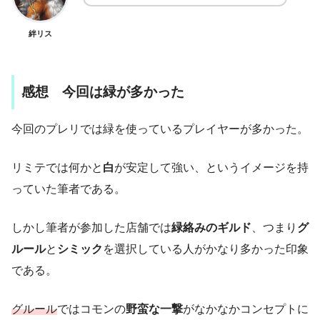
絆リス
感想 今回は緑が多かった
今回のプレリでは緑を使っているプレイヤーが多かった。
リミテでは何かと
白
が安定して強い、というイメージを持
っていた筆者である。
しかし筆者が参加した店舗では
緑絡みのギルド
、つまり
グ
ルール
と
シミック
を選択している人がかなり多かった印象
である。
グルール
ではコモンの
野蛮な一撃
がなかなかコンセプトに