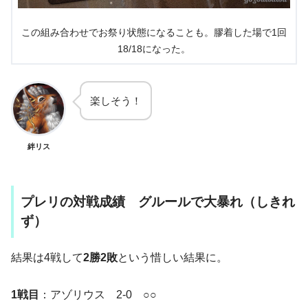
この組み合わせでお祭り状態になることも。膠着した場で1回
18/18になった。
楽しそう！
絆リス
プレリの対戦成績 グルールで大暴れ（しきれ
ず）
結果は4戦して
2勝2敗
という惜しい結果に。
1戦目
：アゾリウス 2-0 ○○