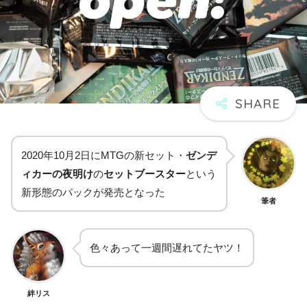
2020年10月2日にMTGの新セット・
ゼンデ
ィカーの夜明け
の
セットブースター
という
新形態のパックが発売となった
筆者
色々あって一週間遅れてたヤツ！
絆リス